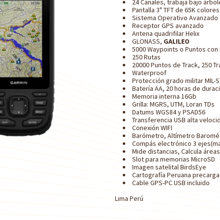
24 Canales, trabaja bajo árbol
Pantalla 3" TFT de 65K colores 
Sistema Operativo Avanzado
Receptor GPS avanzado
Antena quadrifilar Helix
GLONASS,
GALILEO
5000 Waypoints o Puntos con 
250 Rutas
20000 Puntos de Track, 250 T
Waterproof
Protección grado militar MIL-
Batería AA, 20 horas de duraci
Memoria interna 16Gb
Grilla: MGRS, UTM, Loran TDs
Datums WGS84 y PSAD56
Transferencia USB alta veloci
Conexión WIFI
Barómetro, Altímetro Baromé
Compás electrónico 3 ejes(m
Mide distancias, Calcula área
Slot para memorias MicroSD
Imagen satelital BirdsEye
Cartografía Peruana precarg
Cable GPS-PC USB incluido
Lima Perú