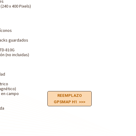
es
(240 x 400 Pixels)
íconos
racks guardados
STD-810G
ón (no incluidas)
dad
trico
agnético)
s en campo
REEMPLAZO
GPSMAP H1 >>>
ada