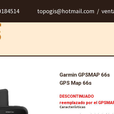
940184514 topogis@hotmail.com / venta
n
Marcas
Nosotros
Servicio técnico
Garmin GPSMAP 66s
GPS Map 66s
DESCONTINUAD
O
reemplazado por el
GPSMAP
Características