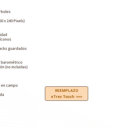
árboles
0 x 240 Pixels)
idad
íconos
racks guardados
o barométrico
ón (no incluidas)
s en campo
REEMPLAZO
ada
eTrex Touch >>>