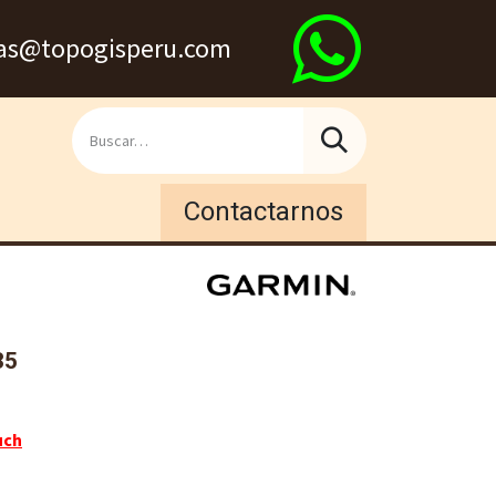
s@topogisperu.com
Contactarnos
35
uch