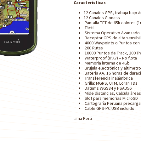
Características
12 Canales GPS, trabaja bajo 
12 Canales Glonass
Pantalla TFT de 65k colores (16
Táctil
Sistema Operativo Avanzado
Receptor GPS de alta sensibil
4000 Waypoints o Puntos con 
200 Rutas
10000 Puntos de Track, 200 T
Waterproof (IPX7) – No flota
Memoria interna de 4Gb
Brújula electrónica y altímetr
Batería AA, 16 horas de duraci
Transferencia inalámbrica
Grilla: MGRS, UTM, Loran TDs
Datums WGS84 y PSAD56
Mide distancias, Calcula área
Slot para memorias MicroSD
Cartografía Peruana precarg
Cable GPS-PC USB incluido
Lima Perú