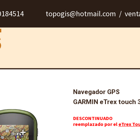
940184514 topogis@hotmail.com / venta
n
Marcas
Nosotros
Servicio técnico
Navegador GPS
GARMIN eTrex touch 
DESCONTINUADO
reemplazado por el
eTrex To