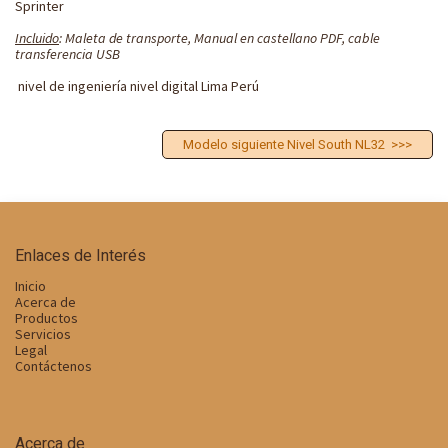
Sprinter
Incluido
: Maleta de transporte, Manual en castellano PDF, cable
transferencia USB
nivel de ingeniería nivel digital Lima Perú
Modelo siguiente Nivel South NL32 >>>
Enlaces de Interés
Inicio
Acerca de
Productos
Servicios
Legal
Contáctenos
Acerca de