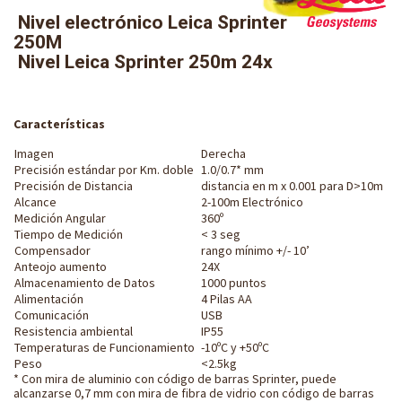
Nivel electrónico Leica Sprinter
250M
Nivel Leica Sprinter 250m 24x
Características
Imagen
Derecha
Precisión estándar por Km. doble
1.0/0.7* mm
Precisión de Distancia
distancia en m x 0.001 para D>10m
Alcance
2-100m Electrónico
Medición Angular
360º
Tiempo de Medición
< 3 seg
Compensador
rango mínimo +/- 10’
Anteojo aumento
24X
Almacenamiento de Datos
1000 puntos
Alimentación
4 Pilas AA
Comunicación
USB
Resistencia ambiental
IP55
Temperaturas de Funcionamiento
-10ºC y +50ºC
Peso
<2.5kg
* Con mira de aluminio con código de barras Sprinter, puede
alcanzarse 0,7 mm con mira de fibra de vidrio con código de barras