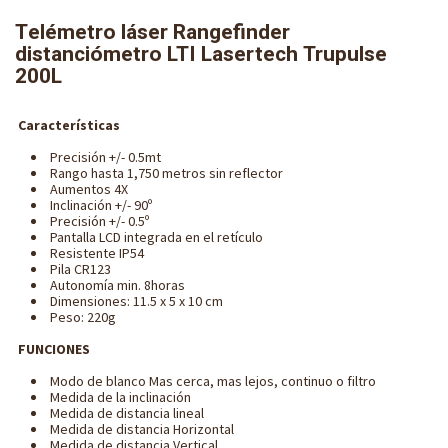
Telémetro láser Rangefinder
distanciómetro LTI Lasertech Trupulse
200L
Características
Precisión +/- 0.5mt
Rango hasta 1,750 metros sin reflector
Aumentos 4X
Inclinación +/- 90º
Precisión +/- 0.5º
Pantalla LCD integrada en el retículo
Resistente IP54
Pila CR123
Autonomía min. 8horas
Dimensiones: 11.5 x 5 x 10 cm
Peso: 220g
FUNCIONES
Modo de blanco Mas cerca, mas lejos, continuo o filtro
Medida de la inclinación
Medida de distancia lineal
Medida de distancia Horizontal
Medida de distancia Vertical