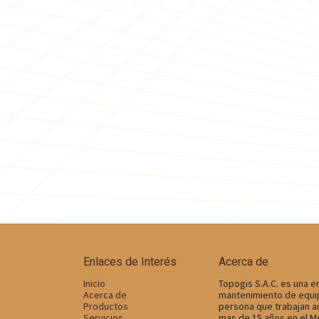
Enlaces de Interés
Acerca de
Inicio
Topogis S.A.C. es una e
Acerca de
mantenimiento de equip
Productos
persona que trabajan a
Servicios
mas de 15 años en el M