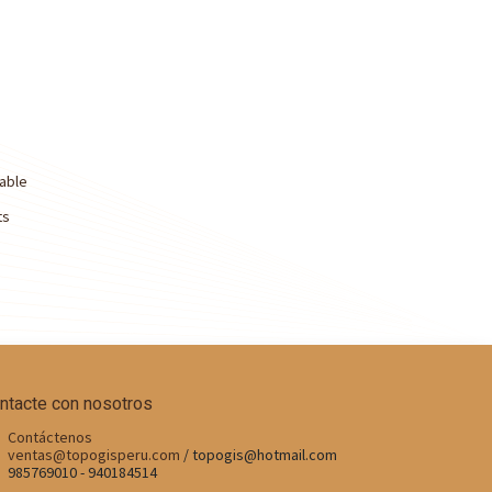
able
ts
ntacte con nosotros
Contáctenos
v
entas@topogisperu.com
/ topogis@hotmail.com
985769010 - 940184514