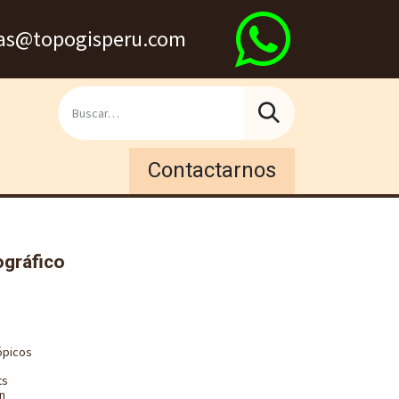
s@topogisperu.com
Contactarnos
ográfico
ópicos
ts
n