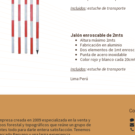
Incluidos
: estuche de transporte
Jalón enroscable de 2mts
Altura máximo 2mts
Fabricación en aluminio
Dos elementos de 1mt enrosc
Punta de acero inoxidable
Color rojo y blanco cada 20cm
Incluidos
: estuche de transporte
Lima Perú
Co
mpresa creada en 2009 especializada en la venta y
os forestal y topográficos que reúne un grupo de
ntes todo para darle entera satisfacción. Tenemos
ercado Peruano y una larga experiencia.