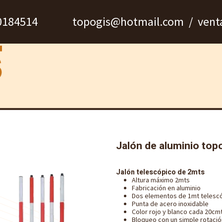
940184514 topogis@hotmail.com / venta
n
Marcas
Nosotros
Servicio técnico
Jalón de aluminio top
Jalón telescópico de 2mts
Altura máximo 2mts
Fabricación en aluminio
Dos elementos de 1mt telesc
Punta de acero inoxidable
Color rojo y blanco cada 20cm
Bloqueo con un simple rotació